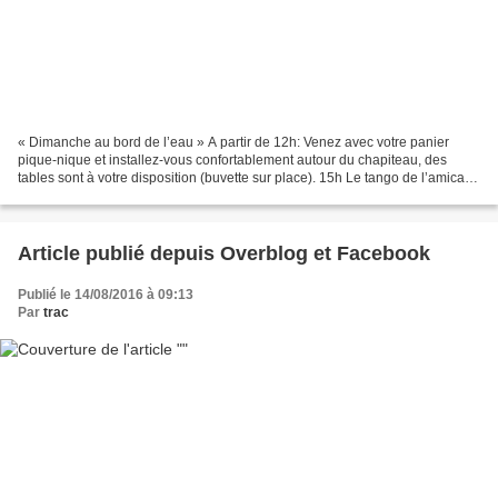
« Dimanche au bord de l’eau » A partir de 12h: Venez avec votre panier
pique-nique et installez-vous confortablement autour du chapiteau, des
tables sont à votre disposition (buvette sur place). 15h Le tango de l’amicale
Jamin et les tangos de l’âge d’or...
Article publié depuis Overblog et Facebook
Publié le 14/08/2016 à 09:13
Par
trac