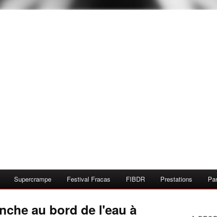
Supercrampe
Festival Fracas
FIBDR
Prestations
Par
che au bord de l'eau à