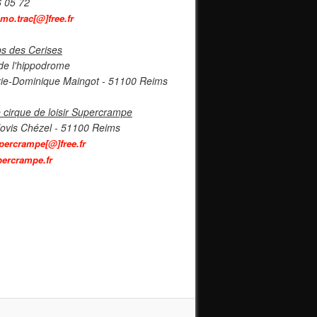
6 05 72
imo.trac[@]free.fr
s des Cerises
de l'hippodrome
ie-Dominique Maingot - 51100 Reims
 cirque de loisir Supercrampe
lovis Chézel - 51100 Reims
percrampe[@]free.fr
ercrampe.fr