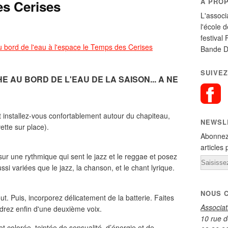
A PRO
es Cerises
L'associ
l'école 
festival 
Bande D
SUIVEZ
 AU BORD DE L'EAU DE LA SAISON... A NE
 installez-vous confortablement autour du chapiteau,
NEWSL
ette sur place).
Abonnez
articles 
 sur une rythmique qui sent le jazz et le reggae et posez
Email
si variées que le jazz, la chanson, et le chant lyrique.
NOUS 
out. Puis, incorporez délicatement de la batterie. Faites
Associa
udrez enfin d'une deuxième voix.
10 rue d
et colorée, teintée de sensualité, d’énergie et de