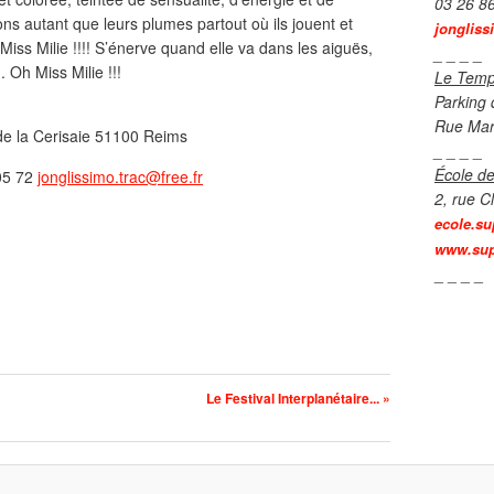
03 26 8
ns autant que leurs plumes partout où ils jouent et
jongliss
Miss Milie !!!! S’énerve quand elle va dans les aiguës,
_ _ _ _
 Oh Miss Milie !!!
Le Temp
Parking 
Rue Mar
de la Cerisaie 51100 Reims
_ _ _ _
École de
05 72
jonglissimo.trac@free.fr
2, rue C
ecole.su
www.sup
_ _ _ _
Le Festival Interplanétaire... »