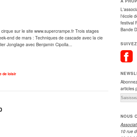
A PRO
L'associ
l'école 
festival 
Bande D
de cirque sur le site www.supercrampe.fr Trois stages
eek-end de mars : Techniques de cascade avec la cie
SUIVEZ
er Jonglage avec Benjamin Cipolla...
NEWSL
 de loisir
Abonnez
articles 
Email
0
NOUS 
Associa
10 rue d