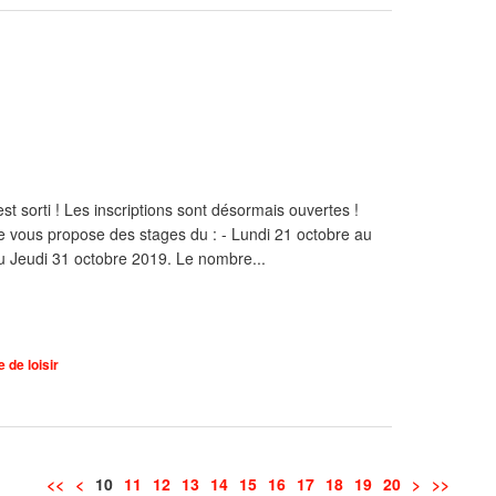
 sorti ! Les inscriptions sont désormais ouvertes !
e vous propose des stages du : - Lundi 21 octobre au
au Jeudi 31 octobre 2019. Le nombre...
 de loisir
<<
<
10
11
12
13
14
15
16
17
18
19
20
30
40
>
>>