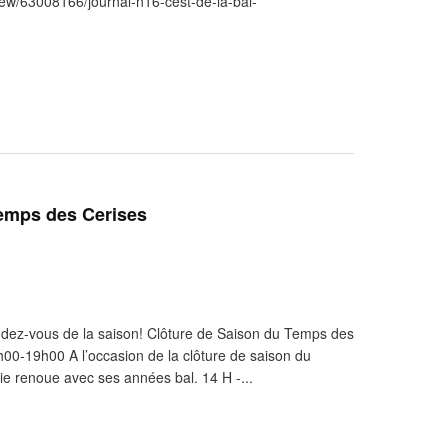
ew/63008166/journal-n16-cest-de-la-bal-
Temps des Cerises
dez-vous de la saison! Clôture de Saison du Temps des
0-19h00 A l’occasion de la clôture de saison du
ie renoue avec ses années bal. 14 H -...