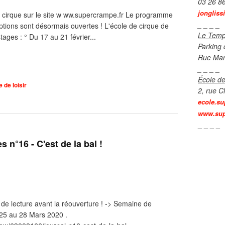
03 26 8
jongliss
 de cirque sur le site w ww.supercrampe.fr Le programme
_ _ _ _
riptions sont désormais ouvertes ! L'école de cirque de
Le Temp
ages : ° Du 17 au 21 février...
Parking 
Rue Mar
_ _ _ _
École de
 de loisir
2, rue C
ecole.su
www.sup
_ _ _ _
 n°16 - C'est de la bal !
 de lecture avant la réouverture ! -> Semaine de
25 au 28 Mars 2020 .