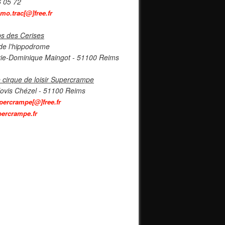
6 05 72
imo.trac[@]free.fr
s des Cerises
de l'hippodrome
ie-Dominique Maingot - 51100 Reims
 cirque de loisir Supercrampe
lovis Chézel - 51100 Reims
percrampe[@]free.fr
ercrampe.fr