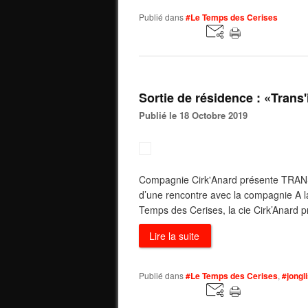
Publié dans
#Le Temps des Cerises
Sortie de résidence : «Trans
Publié le 18 Octobre 2019
Compagnie Cirk'Anard présente TRANS
d’une rencontre avec la compagnie A l
Temps des Cerises, la cie Cirk’Anard p
Lire la suite
Publié dans
#Le Temps des Cerises
,
#jongl