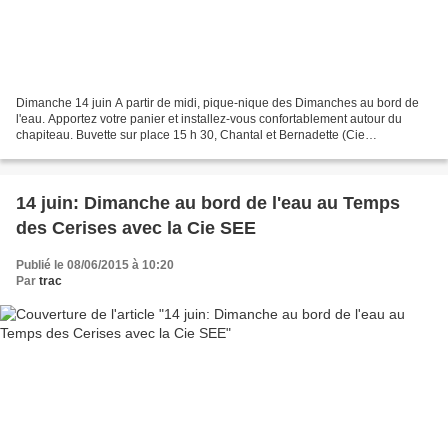
Dimanche 14 juin A partir de midi, pique-nique des Dimanches au bord de
l'eau. Apportez votre panier et installez-vous confortablement autour du
chapiteau. Buvette sur place 15 h 30, Chantal et Bernadette (Cie
See)présente « Les congés payés »: « Chantal...
14 juin: Dimanche au bord de l'eau au Temps
des Cerises avec la Cie SEE
Publié le 08/06/2015 à 10:20
Par
trac