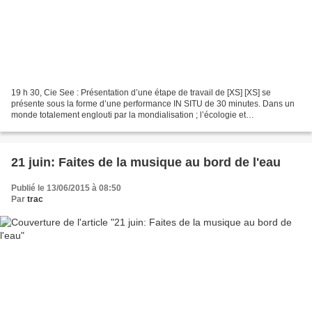
19 h 30, Cie See : Présentation d’une étape de travail de [XS] [XS] se
présente sous la forme d’une performance IN SITU de 30 minutes. Dans un
monde totalement englouti par la mondialisation ; l’écologie et
l’environnement naturel n’arrivent plus à soutenir...
21 juin: Faites de la musique au bord de l'eau
Publié le 13/06/2015 à 08:50
Par
trac