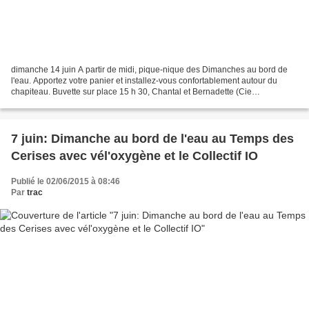
dimanche 14 juin A partir de midi, pique-nique des Dimanches au bord de
l'eau. Apportez votre panier et installez-vous confortablement autour du
chapiteau. Buvette sur place 15 h 30, Chantal et Bernadette (Cie
See)présente « Les congés payés »: « Chantal...
7 juin: Dimanche au bord de l'eau au Temps des
Cerises avec vél'oxygène et le Collectif IO
Publié le 02/06/2015 à 08:46
Par
trac