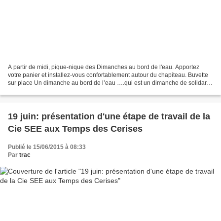
A partir de midi, pique-nique des Dimanches au bord de l'eau. Apportez
votre panier et installez-vous confortablement autour du chapiteau. Buvette
sur place Un dimanche au bord de l’eau ….qui est un dimanche de solidarité
avec le Secours Populaire ! En...
19 juin: présentation d'une étape de travail de la
Cie SEE aux Temps des Cerises
Publié le 15/06/2015 à 08:33
Par
trac