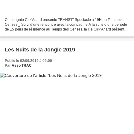
Compagnie Cirk'Anard présente TRANS'IT Spectacle à 19H au Temps des
Cerises _ Suivi d’une rencontre avec la compagnie A la suite d’une période
de 15 jours de résidence au Temps des Cerises, la cie Cirk’Anard présente
une étape de travail de son prochain...
Les Nuits de la Jongle 2019
Publié le 02/09/2019 à 09:00
Par
Asso TRAC