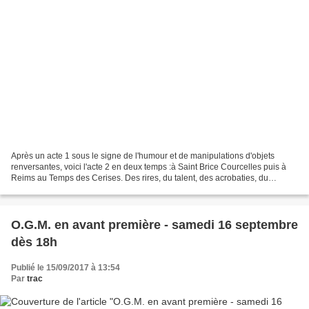
Après un acte 1 sous le signe de l'humour et de manipulations d'objets
renversantes, voici l'acte 2 en deux temps :à Saint Brice Courcelles puis à
Reims au Temps des Cerises. Des rires, du talent, des acrobaties, du
jonglage, 4 compagnies et spectacles...
O.G.M. en avant première - samedi 16 septembre
dès 18h
Publié le 15/09/2017 à 13:54
Par
trac