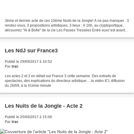
3ème et dernier acte de ces 10ème Nuits de la Jongle! A ne pas manquer : 3
rendez-vous, 3 propositions artistiques, 3 lieux : A 16h, au cryptoportique,
découvrez "Al & Bofie" de la cie Les Passes Tressées Entre euxc’est avant
tout une complicité qui dérape....
Les NdJ sur France3
Publié le 29/09/2017 à 10:52
Par
trac
Les actes 2 et 3 en détail sur France 3 cette semaine. Des extraits de
spectacles, des explications du directeur artistique.....la vidéo ICI, diffusion
du 26/09, à la 41ème minute
Les Nuits de la Jongle - Acte 2
Publié le 25/09/2017 à 15:06
Par
trac