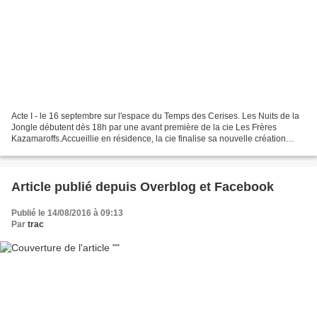
Acte I - le 16 septembre sur l'espace du Temps des Cerises. Les Nuits de la
Jongle débutent dès 18h par une avant première de la cie Les Frères
Kazamaroffs.Accueillie en résidence, la cie finalise sa nouvelle création
O.G.M.Au croisement de l’imaginaire...
Article publié depuis Overblog et Facebook
Publié le 14/08/2016 à 09:13
Par
trac