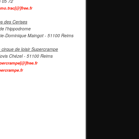
6 05 72
imo.trac[@]free.fr
s des Cerises
de l'hippodrome
ie-Dominique Maingot - 51100 Reims
 cirque de loisir Supercrampe
lovis Chézel - 51100 Reims
percrampe[@]free.fr
ercrampe.fr