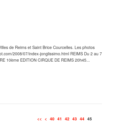
lles de Reims et Saint Brice Courcelles. Les photos
gspot.com/2008/07/index-jonglissimo.html REIMS Du 2 au 7
RE 10ème EDITION CIRQUE DE REIMS 20h45...
<<
<
10
20
30
40
41
42
43
44
45