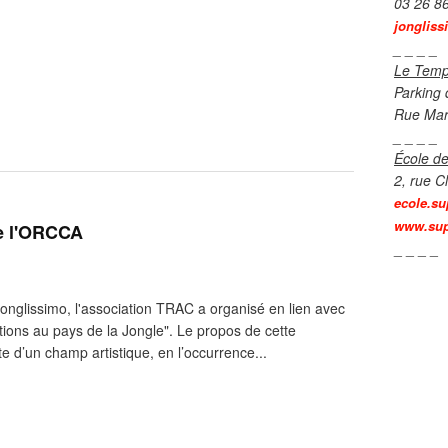
03 26 8
jongliss
_ _ _ _
Le Temp
Parking 
Rue Mar
_ _ _ _
École de
2, rue C
ecole.su
www.sup
de l'ORCCA
_ _ _ _
Jonglissimo, l'association TRAC a organisé en lien avec
tions au pays de la Jongle". Le propos de cette
e d’un champ artistique, en l’occurrence...