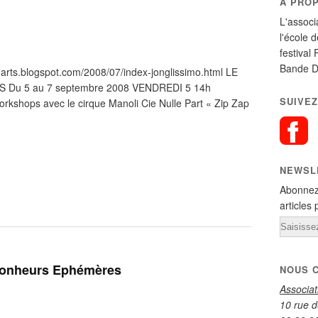
A PRO
L'associ
l'école 
festival 
Bande D
st-arts.blogspot.com/2008/07/index-jonglissimo.html LE
Du 5 au 7 septembre 2008 VENDREDI 5 14h
SUIVEZ
ps avec le cirque Manoli Cie Nulle Part « Zip Zap
NEWSL
Abonnez
articles 
Email
Bonheurs Ephémères
NOUS 
Associa
10 rue d