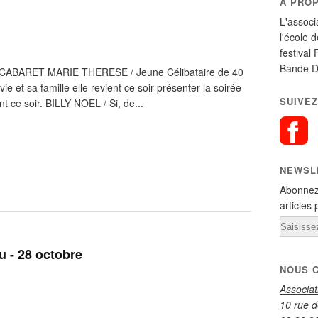
A PRO
L'associ
l'école 
festival 
Bande D
ABARET MARIE THERESE / Jeune Célibataire de 40
ie et sa famille elle revient ce soir présenter la soirée
SUIVEZ
ont ce soir. BILLY NOEL / Si, de...
NEWSL
Abonnez
articles 
Email
u - 28 octobre
NOUS 
Associa
10 rue d