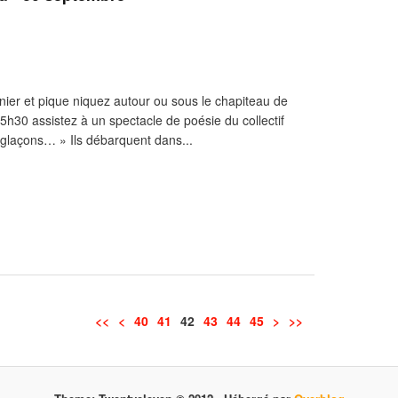
nier et pique niquez autour ou sous le chapiteau de
5h30 assistez à un spectacle de poésie du collectif
s glaçons… » Ils débarquent dans...
<<
<
10
20
30
40
41
42
43
44
45
>
>>