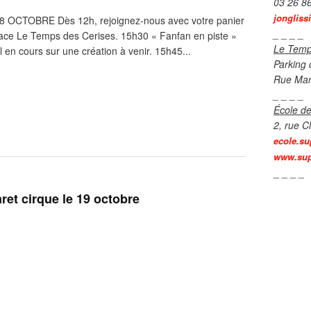
03 26 8
jongliss
OCTOBRE Dès 12h, rejoignez-nous avec votre panier
_ _ _ _
pace Le Temps des Cerises. 15h30 « Fanfan en piste »
Le Temp
l en cours sur une création à venir. 15h45...
Parking 
Rue Mar
_ _ _ _
École de
2, rue C
ecole.su
www.sup
_ _ _ _
et cirque le 19 octobre