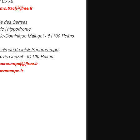
6 05 72
imo.trac[@]free.fr
s des Cerises
de l'hippodrome
ie-Dominique Maingot - 51100 Reims
 cirque de loisir Supercrampe
lovis Chézel - 51100 Reims
percrampe[@]free.fr
ercrampe.fr