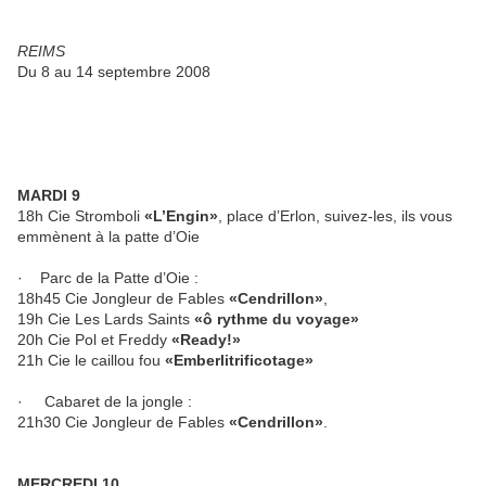
REIMS
Du 8 au 14 septembre 2008
MARDI 9
18h Cie Stromboli
«L’Engin»
, place d’Erlon, suivez-les, ils vous
emmènent à la patte d’Oie
· Parc de la Patte d’Oie :
18h45 Cie Jongleur de Fables
«Cendrillon»
,
19h Cie Les Lards Saints
«ô rythme du voyage»
20h Cie Pol et Freddy
«Ready!»
21h Cie le caillou fou
«Emberlitrificotage»
· Cabaret de la jongle :
21h30 Cie Jongleur de Fables
«Cendrillon»
.
MERCREDI 10