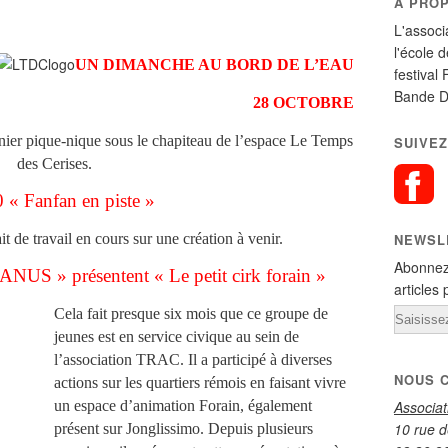
A PRO
L'associ
l'école 
U
N DIMANCHE AU BORD DE L’EAU
festival 
Bande D
28 OCTOBRE
nier pique-nique sous
le chapiteau de l’espace Le Temps
SUIVEZ
des Cerises.
 « Fanfan en piste »
t de travail en cours sur une création à venir.
NEWSL
Abonnez
 » présentent « Le petit cirk forain »
articles 
Cela fait presque six mois que ce groupe de
Email
jeunes est en service civique au sein de
l’association TRAC. Il a participé à diverses
NOUS 
actions sur les quartiers rémois en faisant vivre
un espace d’animation Forain, également
Associa
10 rue d
présent sur Jonglissimo. Depuis plusieurs