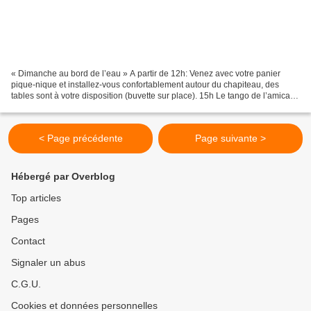
« Dimanche au bord de l’eau » A partir de 12h: Venez avec votre panier
pique-nique et installez-vous confortablement autour du chapiteau, des
tables sont à votre disposition (buvette sur place). 15h Le tango de l’amicale
Jamin et les tangos de l’âge d’or...
< Page précédente
Page suivante >
Hébergé par Overblog
Top articles
Pages
Contact
Signaler un abus
C.G.U.
Cookies et données personnelles