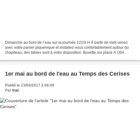
Dimanche au bord de l’eau sur la journée 12/19 H À partir de midi venez
avec votre panier piquenique et installez-vous confortablement autour du
chapiteau, des tables sont à votre disposition. Buvette sur place A 16H
"Histoires d'en haut" Si on vous dit...
1er mai au bord de l'eau au Temps des Cerises
Publié le 23/04/2017 à 08:09
Par
trac