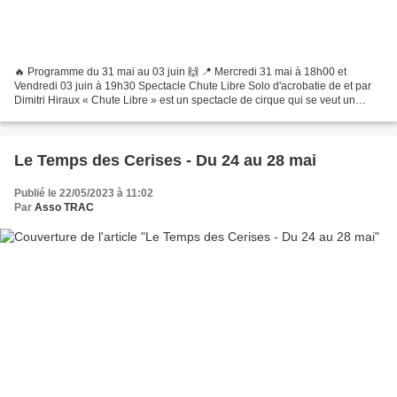
🔥 Programme du 31 mai au 03 juin 🙌 📍 Mercredi 31 mai à 18h00 et
Vendredi 03 juin à 19h30 Spectacle Chute Libre Solo d'acrobatie de et par
Dimitri Hiraux « Chute Libre » est un spectacle de cirque qui se veut un
moment de partage entre un acrobate seul...
Le Temps des Cerises - Du 24 au 28 mai
Publié le 22/05/2023 à 11:02
Par
Asso TRAC