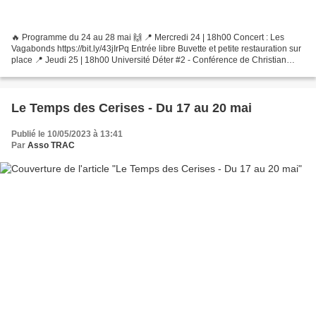
🔥 Programme du 24 au 28 mai 🙌 📍 Mercredi 24 | 18h00 Concert : Les
Vagabonds https://bit.ly/43jIrPq Entrée libre Buvette et petite restauration sur
place 📍 Jeudi 25 | 18h00 Université Déter #2 - Conférence de Christian
Bruel https://bit.ly/3OutKVC Entrée...
Le Temps des Cerises - Du 17 au 20 mai
Publié le 10/05/2023 à 13:41
Par
Asso TRAC