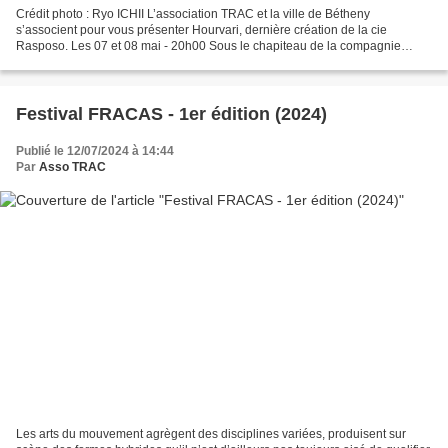
Crédit photo : Ryo ICHII L’association TRAC et la ville de Bétheny
s’associent pour vous présenter Hourvari, dernière création de la cie
Rasposo. Les 07 et 08 mai - 20h00 Sous le chapiteau de la compagnie
Espace Thierry Meng, route de Reims, 51450 Bétheny...
Festival FRACAS - 1er édition (2024)
Publié le 12/07/2024 à 14:44
Par
Asso TRAC
Les arts du mouvement agrègent des disciplines variées, produisent sur