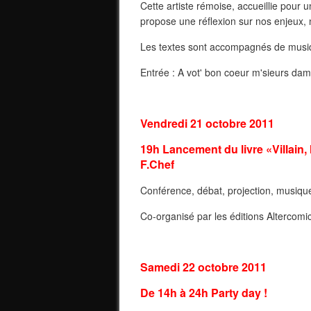
Cette artiste rémoise, accueillie pour
propose une réflexion sur nos enjeux, n
Les textes sont accompagnés de musiq
Entrée : A vot' bon coeur m'sieurs da
Vendredi 21 octobre 2011
19h Lancement du livre «Villain
F.Chef
Conférence, débat, projection, musiqu
Co-organisé par les éditions Altercomi
Samedi 22 octobre 2011
De 14h à 24h Party day !