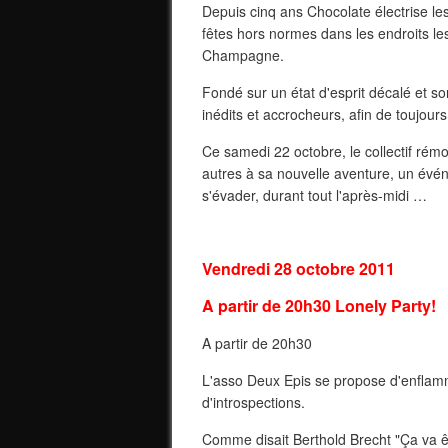
Depuis cinq ans Chocolate électrise l
fêtes hors normes dans les endroits le
Champagne.
Fondé sur un état d'esprit décalé et so
inédits et accrocheurs, afin de toujour
Ce samedi 22 octobre, le collectif rém
autres à sa nouvelle aventure, un évé
s'évader, durant tout l'après-midi …
Vendredi 28 octobre 2011
A partir de 20h30 Lonely Party!
A partir de 20h30
L'asso Deux Epis se propose d'enflam
d'introspections.
Comme disait Berthold Brecht "Ça va êtr