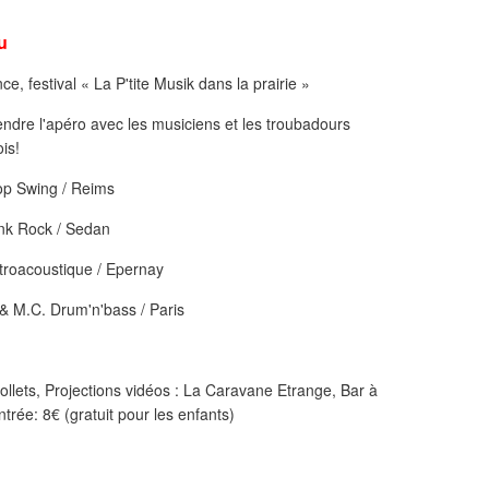
u
e, festival « La P'tite Musik dans la prairie »
ndre l'apéro avec les musiciens et les troubadours
is!
Hop Swing / Reims
unk Rock / Sedan
ctroacoustique / Epernay
 & M.C. Drum'n'bass / Paris
ollets, Projections vidéos : La Caravane Etrange, Bar à
ntrée: 8€ (gratuit pour les enfants)