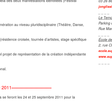
elà des deux manifestations identifiées (Festival
03 26 8
jongliss
_ _ _ _
Le Temp
Parking 
mération au niveau pluridisciplinaire (Théâtre, Danse,
Rue Mar
_ _ _ _
(résidence croisée, tournée d’artistes, stage spécifique
École de
2, rue C
ecole.su
éel projet de représentation de la création indépendante
www.sup
_ _ _ _
onal.
e 2011
••••••••
••
•••
•
•
•••••••••••••••••
s se feront les 24 et 25 septembre 2011 pour la