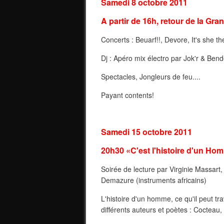
Samedi 8 octobre 2011
A partir de 16h, retour de la Gra
Concerts : Beuarf!!, Devore, It's she t
Dj : Apéro mix électro par Jok'r & Be
Spectacles, Jongleurs de feu....
Payant contents!
Samedi 15 octobre 2011
20h30 «C'est l'histoire d'un Ho
Soirée de lecture par Virginie Massart,
Demazure (instruments africains)
L'histoire d'un homme, ce qu'il peut tr
différents auteurs et poètes : Cocteau,