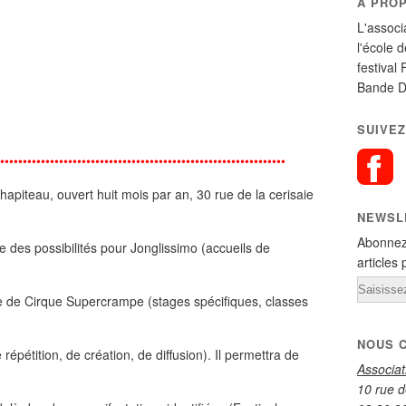
A PRO
L'associ
l'école 
festival 
Bande D
SUIVEZ
••••••••
•••••••••••••••••••••••••••••••••••••••••••••••••••••••
piteau, ouvert huit mois par an, 30 rue de la cerisaie
NEWSL
Abonnez
e des possibilités pour Jonglissimo (accueils de
articles 
Email
ole de Cirque Supercrampe (stages spécifiques, classes
NOUS 
répétition, de création, de diffusion). Il permettra de
Associa
10 rue d