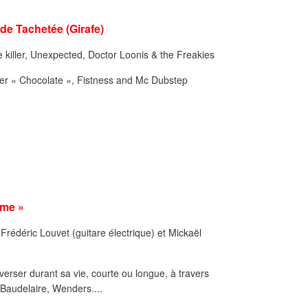
nde Tachetée (Girafe)
he killer, Unexpected, Doctor Loonis & the Freakies
nder « Chocolate », Fistness and Mc Dubstep
mme »
 Frédéric Louvet (guitare électrique) et Mickaël
averser durant sa vie, courte ou longue, à travers
 Baudelaire, Wenders....