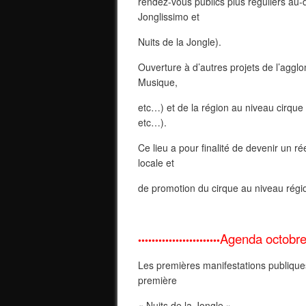
rendez-vous publics plus réguliers au-d
Jonglissimo et
Nuits de la Jongle).
Ouverture à d’autres projets de l’agglo
Musique,
etc…) et de la région au niveau cirque 
etc…).
Ce lieu a pour finalité de devenir un r
locale et
de promotion du cirque au niveau régi
Agenda octobr
••••••••••••••
•
••••
••
•
••
Les premières manifestations publique
première
« Nuits de la Jongle ».