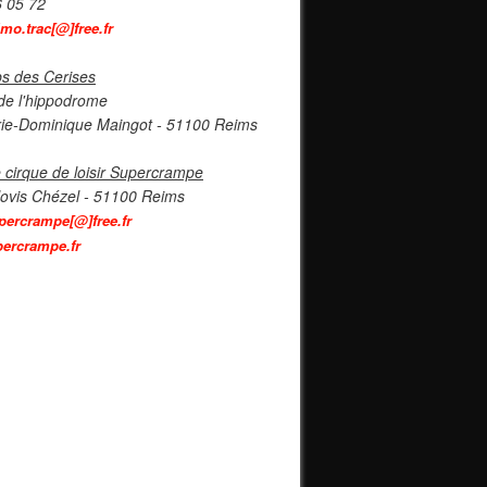
6 05 72
imo.trac[@]free.fr
s des Cerises
de l'hippodrome
ie-Dominique Maingot - 51100 Reims
 cirque de loisir Supercrampe
lovis Chézel - 51100 Reims
percrampe[@]free.fr
ercrampe.fr