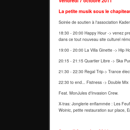
Vendredi 7 octobre 2011
La petite musik sous le chapitea
Soirée de soutien à l'association Kadenc
18:30 - 20:00 Happy Hour -> venez pre
dans ce tout nouveau site culturel rémo
19:00 - 20:00 La Villa Ginette -> Hip 
20:15 - 21:15 Quartier Libre -> Ska P
21:30 - 22:30 Regal Trip-> Trance éle
22:30 to end... Fistness -> Double Mix
Feat. MonJules d'Invasion Crew.
X-tras: Jonglerie enflammée : Les Feuf
Woinic, petite restauration sur place, E