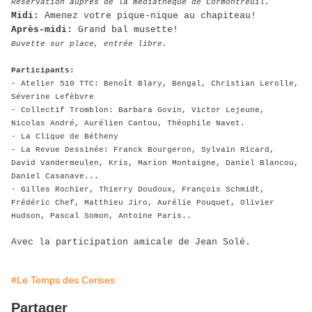
Réservation auprès de la médiathèque de Cormontreuil.
Midi:
Amenez votre pique-nique au chapiteau!
Après-midi:
Grand bal musette!
Buvette sur place, entrée libre.
Participants:
- Atelier 510 TTC: Benoît Blary, Bengal, Christian Lerolle,
Séverine Lefèbvre
- Collectif Tromblon: Barbara Govin, Victor Lejeune,
Nicolas André, Aurélien Cantou, Théophile Navet.
- La Clique de Bétheny
- La Revue Dessinée: Franck Bourgeron, Sylvain Ricard,
David Vandermeulen, Kris, Marion Montaigne, Daniel Blancou,
Daniel Casanave...
- Gilles Rochier, Thierry Doudoux, François Schmidt,
Frédéric Chef, Matthieu Jiro, Aurélie Pouquet, Olivier
Hudson, Pascal Somon, Antoine Paris..
Avec la participation amicale de Jean Solé.
#Le Temps des Cerises
Partager