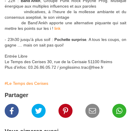
- 22h :
, Groupe Punk Rock Psyché Prog. Musique
Band'Ankh
énergique aux multiples influences et aux paroles
vindicatives, à l’heure de la mollesse ambiante et du
consensus aseptisé, le son vintage
de Band’Ankh apporte une alternative piquante qui sait
mettre les points sur les i !
link
- 23h30 jusqu'à plus soif :
. A tous les coups, on
Pochette surprise
gagne .... mais on sait pas quoi!
Entrée Libre
Le Temps des Cerises 30, rue de la Cerisaie 51100 Reims
Plus d'infos: 03.26.86.05.72 / jonglissimo.trac@free.fr
#Le Temps des Cerises
Partager