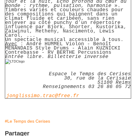
jour et la nuit, Echo profond du cœur du
monde : rythme, pulsation, harmonie
».
Timbres variés et couleurs chaudes pour
des compositions qui baignent dans un
climat fluide et caribéen, sans rien
enlever au côté punchy d’un répertoire
influencé par Bjork, Shorter, Kustorika,
Zaiwinul, Metheny, Nascimento, Lewis
Carol, ...
Un spectacle musical accessible à tous.
Avec
: André HUMMEL Violon - Benoît
MENANDAIS Style Drums - Alain KUZNICKI
Contrebasse - RV BERTHE Percussions
Entrée libre. Billetterie inversée
Espace le Temps des Cerises
30, rue de la Cerisaie
51100 Reims
Renseignements 03 26 86 05 72
jonglissimo.trac@free.fr
#Le Temps des Cerises
Partager