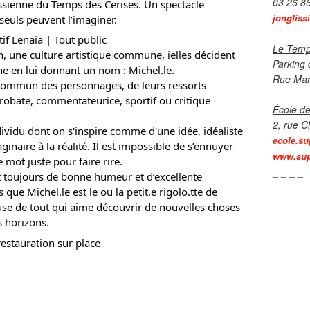
03 26 8
assienne du Temps des Cerises. Un spectacle
jongliss
seuls peuvent l’imaginer.
_ _ _ _
if Lenaia | Tout public
Le Temp
 une culture artistique commune, ielles décident
Parking 
nne en lui donnant un nom : Michel.le.
Rue Mar
 commun des personnages, de leurs ressorts
_ _ _ _
crobate, commentateurice, sportif ou critique
École de
2, rue C
dividu dont on s'inspire comme d'une idée, idéaliste
ecole.su
inaire à la réalité. Il est impossible de s’ennuyer
www.sup
 mot juste pour faire rire.
_ _ _ _
t toujours de bonne humeur et d’excellente
que Michel.le est le ou la petit.e rigolo.tte de
euse de tout qui aime découvrir de nouvelles choses
s horizons.
restauration sur place