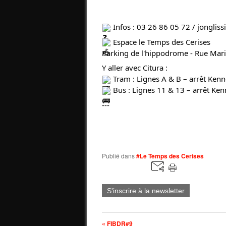
Infos : 03 26 86 05 72 / jongliss
Espace le Temps des Cerises
Parking de l'hippodrome - Rue Ma
Y aller avec Citura :
Tram : Lignes A & B – arrêt Ken
Bus : Lignes 11 & 13 – arrêt Ke
---
Publié dans
#Le Temps des Cerises
S'inscrire à la newsletter
« FIBDR#9