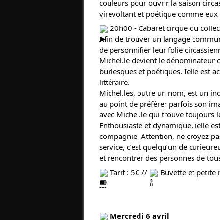
couleurs pour ouvrir la saison circ
virevoltant et poétique comme eux 
20h00 - Cabaret cirque du collect
Afin de trouver un langage commun,
de personnifier leur folie circassie
Michel.le devient le dénominateur
burlesques et poétiques. Ielle est a
littéraire.
Michel.les, outre un nom, est un in
au point de préférer parfois son imag
avec Michel.le qui trouve toujours le
Enthousiaste et dynamique, ielle es
compagnie. Attention, ne croyez pas 
service, c’est quelqu’un de curieur
et rencontrer des personnes de tou
Tarif : 5€ //
Buvette et petite 
---
Mercredi 6 avril