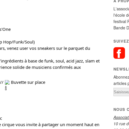
A PRO
L'associ
l'école 
festival 
Bande D
s'One
SUIVEZ
ip Hop/Funk/Soul)
rs, venez user vos sneakers sur le parquet du
ngrédients à base de funk, soul, acid jazz, slam et
périence solide de musiciens confirmés aux
NEWSL
Abonnez
 //
Buvette sur place
articles 
Email
NOUS 
Associa
c
10 rue d
de cirque vous invite à partager un moment haut en