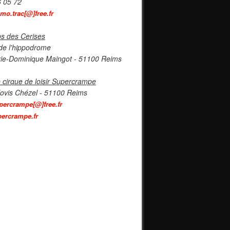
6 05 72
imo.trac[@]free.fr
s des Cerises
de l'hippodrome
ie-Dominique Maingot - 51100 Reims
 cirque de loisir Supercrampe
lovis Chézel - 51100 Reims
percrampe[@]free.fr
ercrampe.fr