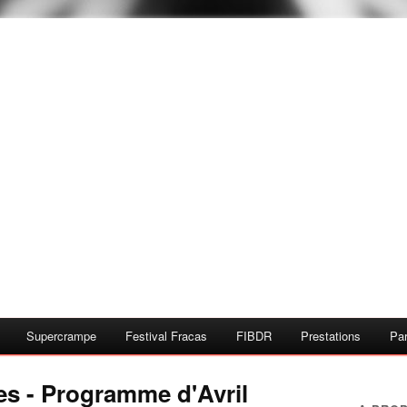
Supercrampe
Festival Fracas
FIBDR
Prestations
Par
es - Programme d'Avril