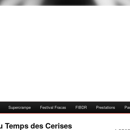
Supercrampe
Festival Fracas
FIBDR
Prestations
Par
u Temps des Cerises