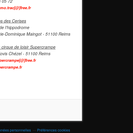
6 05 72
imo.trac[@]free.fr
s des Cerises
de l'hippodrome
ie-Dominique Maingot - 51100 Reims
 cirque de loisir Supercrampe
lovis Chézel - 51100 Reims
percrampe[@]free.fr
ercrampe.fr
nnées personnelles
Préférences cookies