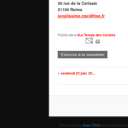
30 rue de la Cerisaie
51100 Reims
jonglissimo.trac@free.fr
Publié dans
#Le Temps des Cerises
S'inscrire à la newsletter
« vendredi 23 juin: 20...
Voir le profil de
Asso TRAC
sur le portail Ov