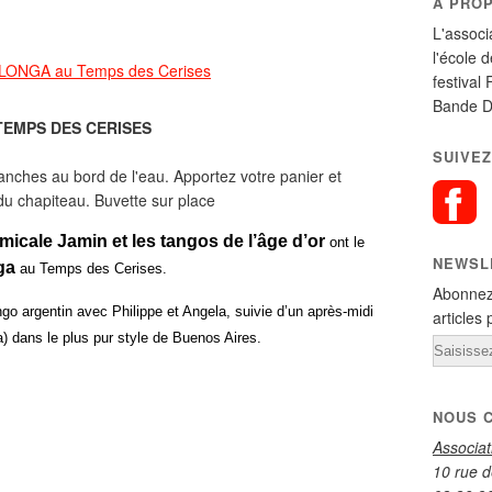
A PRO
L'associ
l'école 
festival 
Bande D
TEMPS DES CERISES
SUIVEZ
anches au bord de l'eau. Apportez votre panier et
du chapiteau. Buvette sur place
amicale Jamin et les tangos de l’âge d’or
ont le
NEWSL
ga
au Temps des Cerises.
Abonnez
go argentin avec Philippe et Angela, suivie d’un après-midi
articles 
) dans le plus pur style de Buenos Aires.
Email
NOUS 
Associa
10 rue d