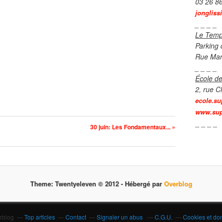
03 26 8
jongliss
_ _ _ _
Le Temp
Parking 
Rue Mar
_ _ _ _
École de
2, rue C
ecole.su
www.sup
_ _ _ _
30 juin: Les Fondamentaux... »
Theme: Twentyeleven © 2012 -
Hébergé par
Overblog
erblog
Top articles
Contact
Signaler un abus
C.G.U.
Cookies et do