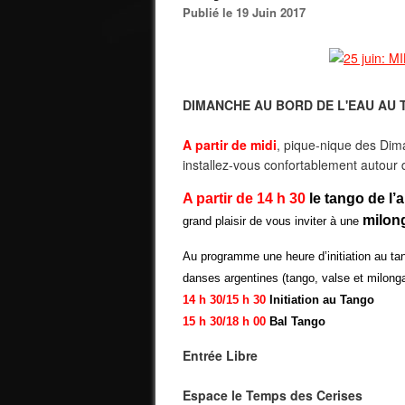
Publié le 19 Juin 2017
DIMANCHE AU BORD DE L'EAU AU 
A partir de midi
, pique-nique des Dim
installez-vous confortablement autour 
A partir de 14 h 30
le tango de l’
milon
grand plaisir de vous inviter à une
Au programme une heure d’initiation au tan
danses argentines (tango, valse et milonga
14 h 30/15 h 30
Initiation au Tango
15 h 30/18 h 00
Bal Tango
Entrée Libre
Espace le Temps des Cerises