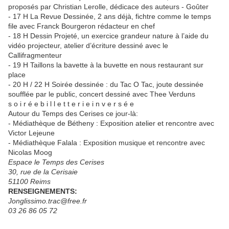
proposés par Christian Lerolle, dédicace des auteurs - Goûter
- 17 H La Revue Dessinée, 2 ans déjà, fichtre comme le temps
file avec Franck Bourgeron rédacteur en chef
- 18 H Dessin Projeté, un exercice grandeur nature à l’aide du
vidéo projecteur, atelier d’écriture dessiné avec le
Callifragmenteur
- 19 H Taillons la bavette à la buvette en nous restaurant sur
place
- 20 H / 22 H Soirée dessinée : du Tac O Tac, joute dessinée
soufflée par le public, concert dessiné avec Thee Verduns
s o i r é e b i l l e t t e r i e i n v e r s é e
Autour du Temps des Cerises ce jour-là:
- Médiathèque de Bétheny : Exposition atelier et rencontre avec
Victor Lejeune
- Médiathèque Falala : Exposition musique et rencontre avec
Nicolas Moog
Espace le Temps des Cerises
30, rue de la Cerisaie
51100 Reims
RENSEIGNEMENTS:
Jonglissimo.trac@free.fr
03 26 86 05 72