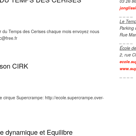
03 26 8
jongliss
_ _ _ _
Le Temp
Parking 
ter du Temps des Cerises chaque mois envoyez nous
Rue Mar
ac@free.fr
_ _ _ _
École de
2, rue C
ecole.su
t son CIRK
www.sup
_ _ _ _
e de cirque Supercrampe: http://ecole.supercrampe.over-
e dynamique et Equilibre