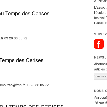
A PRO
L'associ
 au Temps des Cerises
l'école 
festival 
Bande D
SUIVEZ
.fr 03 26 86 05 72
NEWSL
 Temps des Cerises
Abonnez
articles 
Email
simo.trac@free.fr 03 26 86 05 72
NOUS 
Associa
10 rue d
 DU TEMPS DES CERISES