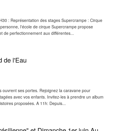
15H30 : Représentation des stages Supercrampe : Cirque
r personne, l'école de cirque Supercrampe propose
n et de perfectionnement aux différentes...
 de l'Eau
 ouvrent ses portes. Rejoignez la caravane pour
artagées avec vos enfants. Invitez-les à prendre un album
istoires proposées. A 11h: Depuis...
ésilienne" et Dimanche 1er juin Au