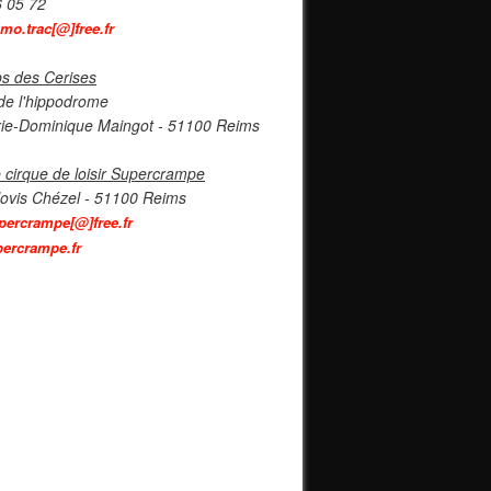
6 05 72
imo.trac[@]free.fr
s des Cerises
de l'hippodrome
ie-Dominique Maingot - 51100 Reims
 cirque de loisir Supercrampe
lovis Chézel - 51100 Reims
percrampe[@]free.fr
ercrampe.fr