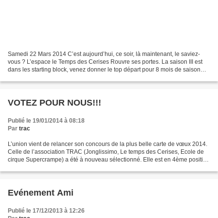
Samedi 22 Mars 2014 C’est aujourd’hui, ce soir, là maintenant, le saviez-
vous ? L’espace le Temps des Cerises Rouvre ses portes. La saison III est
dans les starting block, venez donner le top départ pour 8 mois de saison
endiablée. Au pilotage de ce cabaret...
VOTEZ POUR NOUS!!!
Publié le 19/01/2014 à 08:18
Par
trac
L’union vient de relancer son concours de la plus belle carte de vœux 2014.
Celle de l’association TRAC (Jonglissimo, Le temps des Cerises, Ecole de
cirque Supercrampe) a été à nouveau sélectionné. Elle est en 4ème position
dans la liste, à vous de voter...
Evénement Ami
Publié le 17/12/2013 à 12:26