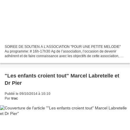
SOIREE DE SOUTIEN A L'ASSOCIATION "POUR UNE PETITE MELODIE"
Au programme: # 16h-17h30 Ag de l’association, l’occasion de devenir
adhérent et de faire connaissance avec les objectifs de cette association, #
18h Apéritif, # 19h Vente aux enchères décalées,...
"Les enfants croient tout" Marcel Labretelle et
Dr Pier
Publié le 09/10/2014 à 10:10
Par
trac