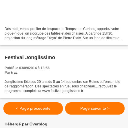
Dès midi, venez profiter de l'espace Le Temps des Cerises, apportez votre
pique-nique, on s'occupe des tables et des chaises. A partir de 15h30,
projection du long métrage "Yoyo" de Pierre Etaix. Sur un fond de film muet ,
un riche jeune homme s'ennuie,...
Festival Jonglissimo
Publié le 03/09/2014 à 13:56
Par
trac
Jonglissimo fête ses 20 ans du 5 au 14 septembre sur Reims et l'ensemble
de l'agglomération. Des spectacles en rue, sous chapiteau....retrouvez le
programme complet sur www.festival-jonglissimo.fr
< Page précédente
Page suivante >
Hébergé par Overblog