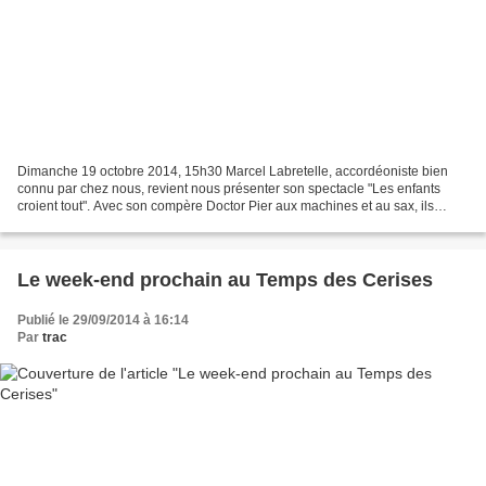
Dimanche 19 octobre 2014, 15h30 Marcel Labretelle, accordéoniste bien
connu par chez nous, revient nous présenter son spectacle "Les enfants
croient tout". Avec son compère Doctor Pier aux machines et au sax, ils
mélangent électro, dub, cumbia, humour...
Le week-end prochain au Temps des Cerises
Publié le 29/09/2014 à 16:14
Par
trac