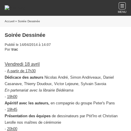
MENU
Accueil
» Soirée Dessinée
Soirée Dessinée
Publié le 14/04/2014 à 14:07
Par
trac
Vendredi 18 avril
-
A partir de 17h30
Dédicace des auteurs
Nicolas André, Simon Andriveaux, Daniel
Casanave, Thierry Doudoux, Victor Lejeune, Sylvain Savoia
En partenariat avec la librairie Bédérama
-
19h00
Apéritif avec les auteurs,
en compagnie du groupe Peter's Pans
-
19h45
Présentation des équipes
de dessinateurs par Ptit'Iro et Christian
Lerolle nos maîtres de cérémonie
-
20h00